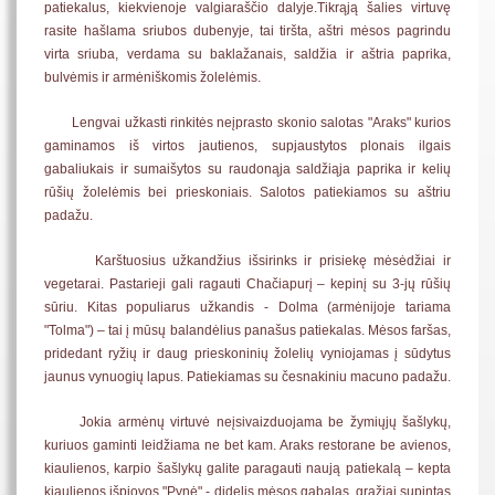
patiekalus, kiekvienoje valgiaraščio dalyje.Tikrąją šalies virtuvę
rasite hašlama sriubos dubenyje, tai tiršta, aštri mėsos pagrindu
virta sriuba, verdama su baklažanais, saldžia ir aštria paprika,
bulvėmis ir armėniškomis žolelėmis.
Lengvai užkasti rinkitės neįprasto skonio salotas "Araks" kurios
gaminamos iš virtos jautienos, supjaustytos plonais ilgais
gabaliukais ir sumaišytos su raudonąja saldžiąja paprika ir kelių
rūšių žolelėmis bei prieskoniais. Salotos patiekiamos su aštriu
padažu.
Karštuosius užkandžius išsirinks ir prisiekę mėsėdžiai ir
vegetarai. Pastarieji gali ragauti Chačiapurį – kepinį su 3-jų rūšių
sūriu. Kitas populiarus užkandis - Dolma (armėnijoje tariama
"Tolma") – tai į mūsų balandėlius panašus patiekalas. Mėsos faršas,
pridedant ryžių ir daug prieskoninių žolelių vyniojamas į sūdytus
jaunus vynuogių lapus. Patiekiamas su česnakiniu macuno padažu.
Jokia armėnų virtuvė neįsivaizduojama be žymiųjų šašlykų,
kuriuos gaminti leidžiama ne bet kam. Araks restorane be avienos,
kiaulienos, karpio šašlykų galite paragauti naują patiekalą – kepta
kiaulienos išpjovos "Pynė" - didelis mėsos gabalas, gražiai supintas