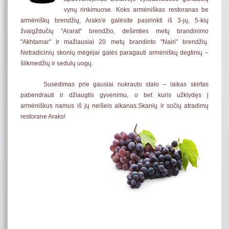
vynų rinkimuose. Koks armėniškas restoranas be
armėniškų brendžių, Araks'e galėsite pasirinkti iš 3-jų, 5-kių
žvaigždučių "Ararat" brendžio, dešimties metų brandinimo
"Akhtamar" ir mažiausiai 20 metų brandinto "Nairi" brendžių.
Netradicinių skonių mėgėjai galės paragauti armėniškų degtinių –
šilkmedžių ir sedulų uogų.
Susėdimas prie gausiai nukrauto stalo – laikas skirtas
pabendrauti ir džiaugtis gyvenimu, o bet kuris užklydęs į
armėniškus namus iš jų neišeis alkanas.Skanių ir sočių atradimų
restorane Araks!