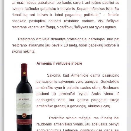
tai maži mėsos gabaliukai, be kaulo, suverti ant iešmo paeiliui su
avienos lašinuko gabaliuku ir bulvėmis. Kepant lašinukas išleidžia
riebaliuką ant bulvės ir labai pagardiną patiekalą." – firminio
patiekalo paslaptimi dalinasi restorano vadovė. Visi šašlykai
restorane kepami ant žarijų, o daržovių šašlykas ant gyvos ugnies.
Restorano virtuvėje dirbantys profesionalai darbuojasi nuo pat
restorano atidarymo jau beveik 10 metų, todėl patiekalų kokybė ir
skonis nekinta.
Armėnija ir virtuvėje ir bare
Sakoma, kad Armėnijoje gamta pasirūpino
geriausiomis sąlygomis vyno gamybai. Gurkštelkite
armėniško vyno ir pajusite saulės skonį. Restorane
pilstomi tik armėniški vynai. Araks viena iš
nedaugelio vietų, kur galima paragauti tikrojo
armėniško granatų ir gervuogių, abrikosų vynų.
Tradicinio skonio mėgėjai ras ir baltą bei
raudonus armėniškus vynus, jau spėjusius pelnyti
apdovanojimus Lietuvoje vykstančiuose geriausių