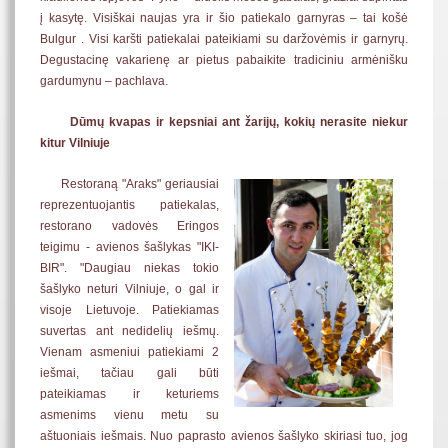
į kasytę. Visiškai naujas yra ir šio patiekalo garnyras – tai košė
Bulgur . Visi karšti patiekalai pateikiami su daržovėmis ir garnyrų.
Degustacinę vakarienę ar pietus pabaikite tradiciniu armėnišku
gardumynu – pachlava.
Dūmų kvapas ir kepsniai ant žarijų, kokių nerasite niekur
kitur Vilniuje
Restoraną "Araks" geriausiai
reprezentuojantis patiekalas,
restorano vadovės Eringos
teigimu - avienos šašlykas "IKI-
BIR". "Daugiau niekas tokio
šašlyko neturi Vilniuje, o gal ir
visoje Lietuvoje. Patiekiamas
suvertas ant nedidelių iešmų.
Vienam asmeniui patiekiami 2
iešmai, tačiau gali būti
pateikiamas ir keturiems
asmenims vienu metu su
aštuoniais iešmais. Nuo paprasto avienos šašlyko skiriasi tuo, jog