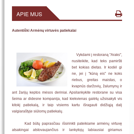
APIE MUS
Autentiški Armėnų virtuvės patiekalai
Vykdami į restoraną "Araks",
nusiteikite, kad teks pamiršti
bet kokias dietas. Ir kodėl gi
ne, jei į "kūną eis" ne koks
riebus, greitas maistas, o
kvapnūs daržovių, žalumynų ir
ant žarijų keptos mėsos deriniai. Apsilankykite restorane su visa
šeima ar didesne kompanija, kad kiekvienas galėtų užsisakyti vis
kitokį patiekalą, ir taip visiems kartu išragauti didžiąją dalį
valgiaraštyje siūlomų patiekalų.
Kad būtų paprasčiau išsirinkti pateikiame armėnų virtuvę
atsakingai atstovaujančius ir lankytojų labiausiai giriamus