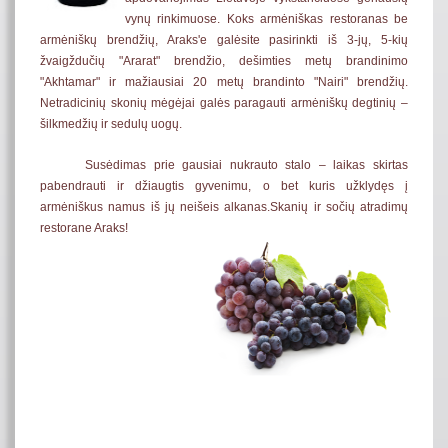
vynų rinkimuose. Koks armėniškas restoranas be
armėniškų brendžių, Araks'e galėsite pasirinkti iš 3-jų, 5-kių
žvaigždučių "Ararat" brendžio, dešimties metų brandinimo
"Akhtamar" ir mažiausiai 20 metų brandinto "Nairi" brendžių.
Netradicinių skonių mėgėjai galės paragauti armėniškų degtinių –
šilkmedžių ir sedulų uogų.
Susėdimas prie gausiai nukrauto stalo – laikas skirtas
pabendrauti ir džiaugtis gyvenimu, o bet kuris užklydęs į
armėniškus namus iš jų neišeis alkanas.Skanių ir sočių atradimų
restorane Araks!