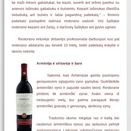
tai maži mėsos gabaliukai, be kaulo, suverti ant iešmo paeiliui su
avienos lašinuko gabaliuku ir bulvėmis. Kepant lašinukas išleidžia
riebaliuką ant bulvės ir labai pagardiną patiekalą." – firminio
patiekalo paslaptimi dalinasi restorano vadovė. Visi šašlykai
restorane kepami ant žarijų, o daržovių šašlykas ant gyvos ugnies.
Restorano virtuvėje dirbantys profesionalai darbuojasi nuo pat
restorano atidarymo jau beveik 10 metų, todėl patiekalų kokybė ir
skonis nekinta.
Armėnija ir virtuvėje ir bare
Sakoma, kad Armėnijoje gamta pasirūpino
geriausiomis sąlygomis vyno gamybai. Gurkštelkite
armėniško vyno ir pajusite saulės skonį. Restorane
pilstomi tik armėniški vynai. Araks viena iš
nedaugelio vietų, kur galima paragauti tikrojo
armėniško granatų ir gervuogių, abrikosų vynų.
Tradicinio skonio mėgėjai ras ir baltą bei
raudonus armėniškus vynus, jau spėjusius pelnyti
apdovanojimus Lietuvoje vykstančiuose geriausių