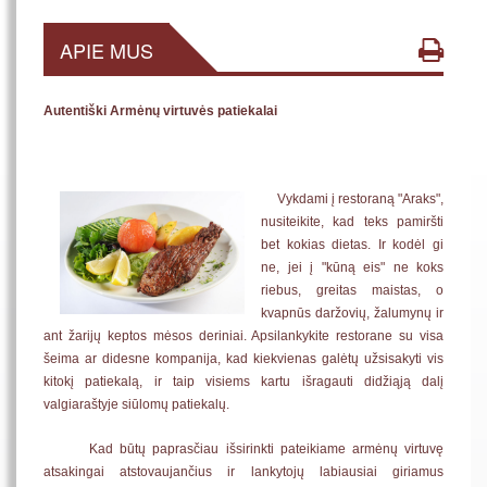
APIE MUS
Autentiški Armėnų virtuvės patiekalai
Vykdami į restoraną "Araks",
nusiteikite, kad teks pamiršti
bet kokias dietas. Ir kodėl gi
ne, jei į "kūną eis" ne koks
riebus, greitas maistas, o
kvapnūs daržovių, žalumynų ir
ant žarijų keptos mėsos deriniai. Apsilankykite restorane su visa
šeima ar didesne kompanija, kad kiekvienas galėtų užsisakyti vis
kitokį patiekalą, ir taip visiems kartu išragauti didžiąją dalį
valgiaraštyje siūlomų patiekalų.
Kad būtų paprasčiau išsirinkti pateikiame armėnų virtuvę
atsakingai atstovaujančius ir lankytojų labiausiai giriamus