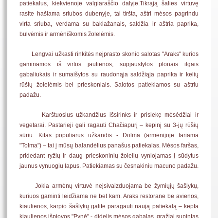
patiekalus, kiekvienoje valgiaraščio dalyje.Tikrąją šalies virtuvę
rasite hašlama sriubos dubenyje, tai tiršta, aštri mėsos pagrindu
virta sriuba, verdama su baklažanais, saldžia ir aštria paprika,
bulvėmis ir armėniškomis žolelėmis.
Lengvai užkasti rinkitės neįprasto skonio salotas "Araks" kurios
gaminamos iš virtos jautienos, supjaustytos plonais ilgais
gabaliukais ir sumaišytos su raudonąja saldžiąja paprika ir kelių
rūšių žolelėmis bei prieskoniais. Salotos patiekiamos su aštriu
padažu.
Karštuosius užkandžius išsirinks ir prisiekę mėsėdžiai ir
vegetarai. Pastarieji gali ragauti Chačiapurį – kepinį su 3-jų rūšių
sūriu. Kitas populiarus užkandis - Dolma (armėnijoje tariama
"Tolma") – tai į mūsų balandėlius panašus patiekalas. Mėsos faršas,
pridedant ryžių ir daug prieskoninių žolelių vyniojamas į sūdytus
jaunus vynuogių lapus. Patiekiamas su česnakiniu macuno padažu.
Jokia armėnų virtuvė neįsivaizduojama be žymiųjų šašlykų,
kuriuos gaminti leidžiama ne bet kam. Araks restorane be avienos,
kiaulienos, karpio šašlykų galite paragauti naują patiekalą – kepta
kiaulienos išpjovos "Pynė" - didelis mėsos gabalas, gražiai supintas