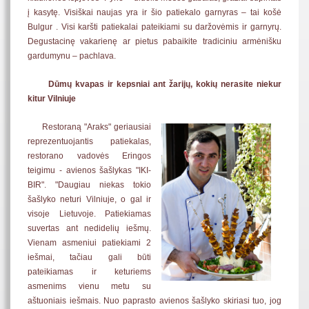
į kasytę. Visiškai naujas yra ir šio patiekalo garnyras – tai košė
Bulgur . Visi karšti patiekalai pateikiami su daržovėmis ir garnyrų.
Degustacinę vakarienę ar pietus pabaikite tradiciniu armėnišku
gardumynu – pachlava.
Dūmų kvapas ir kepsniai ant žarijų, kokių nerasite niekur
kitur Vilniuje
Restoraną "Araks" geriausiai
reprezentuojantis patiekalas,
restorano vadovės Eringos
teigimu - avienos šašlykas "IKI-
BIR". "Daugiau niekas tokio
šašlyko neturi Vilniuje, o gal ir
visoje Lietuvoje. Patiekiamas
suvertas ant nedidelių iešmų.
Vienam asmeniui patiekiami 2
iešmai, tačiau gali būti
pateikiamas ir keturiems
asmenims vienu metu su
aštuoniais iešmais. Nuo paprasto avienos šašlyko skiriasi tuo, jog