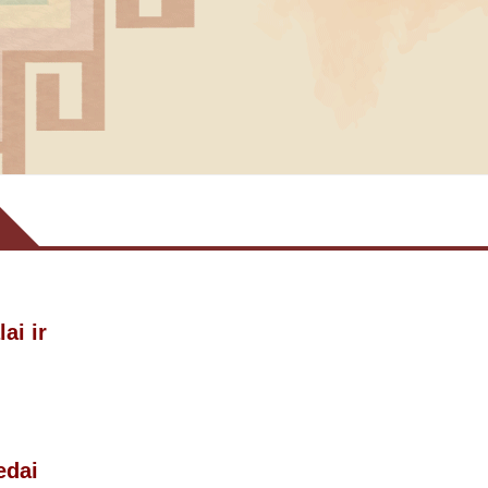
ai ir
edai