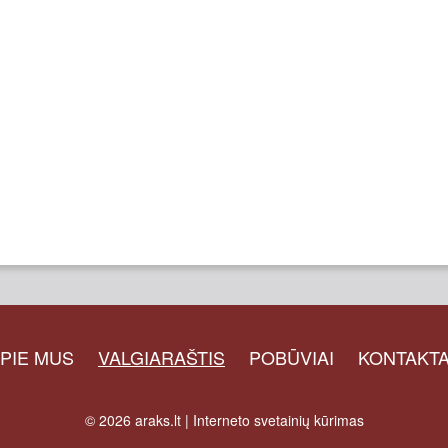
PIE MUS
VALGIARAŠTIS
POBŪVIAI
KONTAKTA
© 2026
araks.lt
|
Interneto svetainių kūrimas